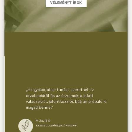
VÉLEMÉNYT ÍROK
„Ha gyakorlatias tudást szeretnél az
„Mind
g
érzelmeidről és az érzelmekre adott
azokn
válaszokról, jelentkezz és bátran próbáld ki
is íg
magad benne.”
jól d
befog
is, d
V. Zs. (34)
ogy
légkö
Érzelemszabályozó csoport
hoz
techn