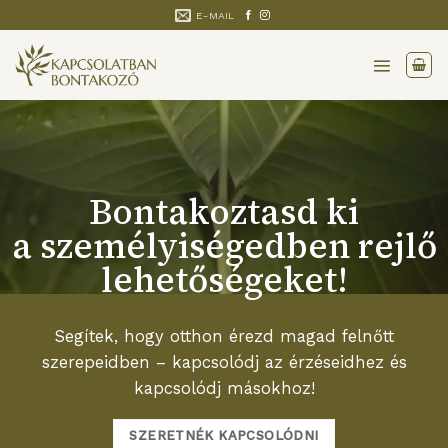
Skip
E-MAIL
to
content
Bontakoztasd ki
a személyiségedben rejlő
lehetőségeket!
Segítek, hogy otthon érezd magad felnőtt
szerepeidben – kapcsolódj az érzéseidhez és
kapcsolódj másokhoz!
SZERETNÉK KAPCSOLÓDNI