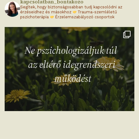
kapcsolatban_bontakozo
Segítek, hogy biztonságosabban tudj kapcsolódni az
érzéseidhez és másokhoz
Trauma-szemléletű
pszichoterápia
Érzelemszabályozó csoportok