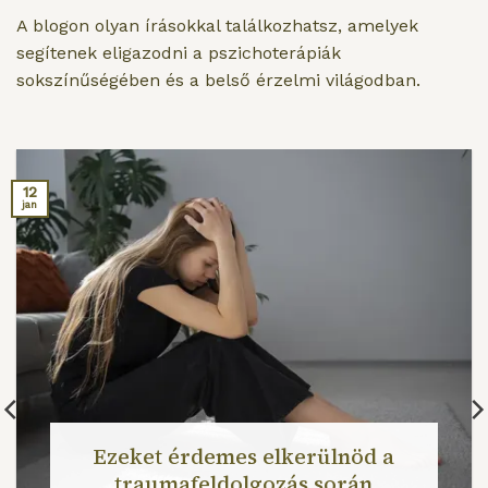
A blogon olyan írásokkal találkozhatsz, amelyek
segítenek eligazodni a pszichoterápiák
sokszínűségében és a belső érzelmi világodban.
12
jan
Ezeket érdemes elkerülnöd a
traumafeldolgozás során