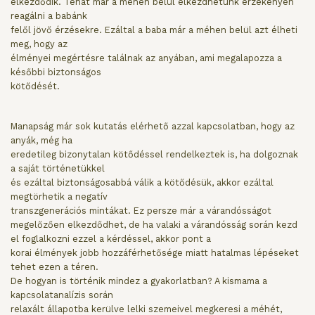
elkezdődik. Tehát már a méhen belül elkezdhetünk érzékenyen
reagálni a babánk
felől jövő érzésekre. Ezáltal a baba már a méhen belül azt élheti
meg, hogy az
élményei megértésre találnak az anyában, ami megalapozza a
későbbi biztonságos
kötődését.
Manapság már sok kutatás elérhető azzal kapcsolatban, hogy az
anyák, még ha
eredetileg bizonytalan kötődéssel rendelkeztek is, ha dolgoznak
a saját történetükkel
és ezáltal biztonságosabbá válik a kötődésük, akkor ezáltal
megtörhetik a negatív
transzgenerációs mintákat. Ez persze már a várandósságot
megelőzően elkezdődhet, de ha valaki a várandósság során kezd
el foglalkozni ezzel a kérdéssel, akkor pont a
korai élmények jobb hozzáférhetősége miatt hatalmas lépéseket
tehet ezen a téren.
De hogyan is történik mindez a gyakorlatban? A kismama a
kapcsolatanalízis során
relaxált állapotba kerülve lelki szemeivel megkeresi a méhét,