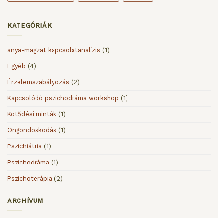
mi
zajlik
benned?
KATEGÓRIÁK
bejegyzéshez
anya-magzat kapcsolatanalízis
(1)
Egyéb
(4)
Érzelemszabályozás
(2)
Kapcsolódó pszichodráma workshop
(1)
Kötődési minták
(1)
Öngondoskodás
(1)
Pszichiátria
(1)
Pszichodráma
(1)
Pszichoterápia
(2)
ARCHÍVUM