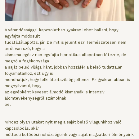
A várandóssággal kapcsolatban gyakran lehet hallani, hogy
egyfajta módosult
tudatállállapottal jár. De mit is jelent ez? Természetesen nem
arról van szó, hogy a
kismama egész nap egyfajta hipnotikus állapotban létezne, de
megnő a fogékonysága
a saját belső világa iránt, jobban hozzáfér a belső tudattalan
folyamataihoz, ezt úgy is
mondhatjuk, hogy lelki áttetszőség jellemzi. Ez gyakran abban is
megnyilvánul, hogy
az egyébként keveset álmodó kismamák is intenzív
álomtevékenységről számolnak
be.
Mindez olyan utakat nyit meg a saját belső világunkhoz való
kapcsolódás, akár
múltbeli kötődési nehézségeink vagy saját magzatkori élményeink