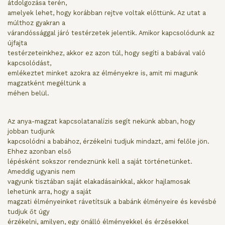
átdolgozása terén,
amelyek lehet, hogy korábban rejtve voltak előttünk. Az utat a
múlthoz gyakran a
várandóssággal járó testérzetek jelentik. Amikor kapcsolódunk az
újfajta
testérzeteinkhez, akkor ez azon túl, hogy segíti a babával való
kapcsolódást,
emlékeztet minket azokra az élményekre is, amit mi magunk
magzatként megéltünk a
méhen belül.
Az anya-magzat kapcsolatanalízis segít nekünk abban, hogy
jobban tudjunk
kapcsolódni a babához, érzékelni tudjuk mindazt, ami felőle jön.
Ehhez azonban első
lépésként sokszor rendeznünk kell a saját történetünket.
Ameddig ugyanis nem
vagyunk tisztában saját elakadásainkkal, akkor hajlamosak
lehetünk arra, hogy a saját
magzati élményeinket rávetítsük a babánk élményeire és kevésbé
tudjuk őt úgy
érzékelni, amilyen, egy önálló élményekkel és érzésekkel