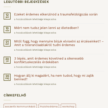
LEGUTÓBBI BEJEGYZÉSEK
Ezeket érdemes elkerülnöd a traumafeldolgozás során
12
jan
Ezeket
a hozzászólások lehetősége kikapcsolva
érdemes
elkerülnöd
Miért nem tudsz jelen lenni az életedben?
10
a
nov
traumafeldolgozás
Miért
a hozzászólások lehetősége kikapcsolva
során
nem
bejegyzéshez
tudsz
Mitől függ, hogy mennyire bírjuk elviselni az érzéseinket? –
01
jelen
okt
Amit a toleranciaablakról tudni érdemes
lenni
az
Mitől
a hozzászólások lehetősége kikapcsolva
életedben?
függ,
bejegyzéshez
hogy
3 lépés, amit érdemes követned a sikeresebb
30
mennyire
júl
konfliktuskezelés érdekében
bírjuk
elviselni
3
a hozzászólások lehetősége kikapcsolva
az
lépés,
érzéseinket?
amit
Hogyan állj ki magadért, ha nem tudod, hogy mi zajlik
20
–
érdemes
máj
benned?
Amit
követned
a
a
Hogyan
a hozzászólások lehetősége kikapcsolva
toleranciaablakról
sikeresebb
állj
tudni
konfliktuskezelés
ki
érdemes
érdekében
magadért,
CÍMKEFELHŐ
bejegyzéshez
bejegyzéshez
ha
nem
tudod,
asszertív kommunikáció
Pszichodráma
workshop
hogy