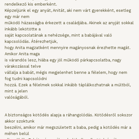
rendelkező kis emberként.
Képzeljünk el egy anyát, Anitát, aki nem várt gyerekként, esetleg
egy már nem
működő házasságba érkezett a családjába. Akinek az anyját sokkal
inkább lekötötte a
saját kapcsolatának a nehézsége, mint a babájával való
kapcsolódás. Átérezhetjük,
hogy Anita magzatként mennyire magányosnak érezhette magát.
Amikor Anita maga
is várandós lesz, hiába egy jól működő párkapcsolatba, nagy
várakozással telve
vállalja a babát, mégis megjelenhet benne a félelem, hogy nem
fog tudni kapcsolódni
hozzá. Ezek a félelmek sokkal inkább táplálkozhatnak a múltból,
mint a jelen
valóságából.
A biztonságos kötődés alapja a ráhangolódás. Kötődésről sokszor
akkor szoktunk
beszélni, amikor már megszületett a baba, pedig a kötődés már a
méhen belül