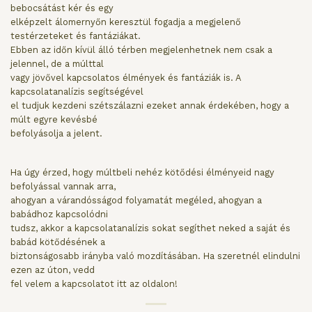
bebocsátást kér és egy
elképzelt álomernyőn keresztül fogadja a megjelenő
testérzeteket és fantáziákat.
Ebben az időn kívül álló térben megjelenhetnek nem csak a
jelennel, de a múlttal
vagy jövővel kapcsolatos élmények és fantáziák is. A
kapcsolatanalízis segítségével
el tudjuk kezdeni szétszálazni ezeket annak érdekében, hogy a
múlt egyre kevésbé
befolyásolja a jelent.
Ha úgy érzed, hogy múltbeli nehéz kötődési élményeid nagy
befolyással vannak arra,
ahogyan a várandósságod folyamatát megéled, ahogyan a
babádhoz kapcsolódni
tudsz, akkor a kapcsolatanalízis sokat segíthet neked a saját és
babád kötődésének a
biztonságosabb irányba való mozdításában. Ha szeretnél elindulni
ezen az úton, vedd
fel velem a kapcsolatot itt az oldalon!