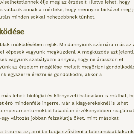
viselhetetlennek élje meg az érzéseit. Illetve lehet, hogy
 is változik annak a mértéke, hogy mennyire birkózol meg j
a után minden sokkal nehezebbnek tűnhet.
űködése
iaablak működésében rejlik. Mindannyiunk számára más az 
vel képesek vagyunk megküzdeni. A megküzdés azt jelenti
sek vagyunk szabályozni annyira, hogy ne árasszon el
gyünk az érzelem megélése mellett megőrizni gondolkodás
k egyszerre érezni és gondolkodni, akkor a
más lehet: biológiai és környezeti hatásokon is múlhat, h
 érő mindenféle ingerre. Már a kisgyerekeknél is lehet
eve temperamentumokból fakadóan érzékenyebben reagálna
egy változás jobban felzaklatja őket, mint másokat.
a trauma az, ami be tudja szűkíteni a toleranciaablakunk