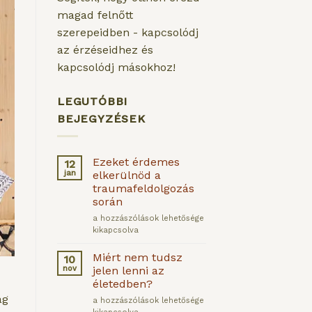
magad felnőtt
szerepeidben - kapcsolódj
az érzéseidhez és
kapcsolódj másokhoz!
LEGUTÓBBI
BEJEGYZÉSEK
Ezeket érdemes
12
jan
elkerülnöd a
traumafeldolgozás
során
Ezeket
a hozzászólások lehetősége
érdemes
kikapcsolva
elkerülnöd
a
Miért nem tudsz
10
traumafeldolgozás
nov
jelen lenni az
során
életedben?
bejegyzéshez
ag
Miért
a hozzászólások lehetősége
nem