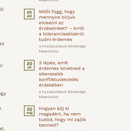
kikapcsolva
tudsz
ól
jelen
Mitől függ, hogy
01
lenni
okt
mennyire bírjuk
az
elviselni az
életedben?
érzéseinket? – Amit
bejegyzéshez
a toleranciaablakról
tudni érdemes
az
Mitől
a hozzászólások lehetősége
,
függ,
kikapcsolva
hogy
mennyire
3 lépés, amit
30
i
bírjuk
júl
érdemes követned a
elviselni
sikeresebb
az
konfliktuskezelés
érzéseinket?
érdekében
–
Amit
3
a hozzászólások lehetősége
ogy
a
lépés,
kikapcsolva
toleranciaablakról
amit
tudni
érdemes
k
Hogyan állj ki
20
érdemes
követned
máj
magadért, ha nem
bejegyzéshez
a
tudod, hogy mi zajlik
sikeresebb
benned?
konfliktuskezelés
at.