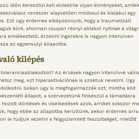
szú időn keresztül kell elviselnie olyan élményeket, amikk
esszválasz rendszer alapvetően módosul és kialakul egy
s. Ezt úgy érdemes elképzelnünk, hogy a traumatizált
uk köré, ahonnan csupán résnyi ablakot nyitnak a világr
a emlékeztető, érzelmi ingerekre is nagyon intenzíven
sza az egyensúlyi állapotba.
való kilépés
 toleranciaablakodból? Az érzések nagyon intenzívvé váln
etsz meg, ezt hiperaktivációnak is szoktuk nevezni. Úgy
dolkodni. Sokan úgy is megfogalmazzák ezt, mintha köd
a készenléti állapot, a szervezetünk felkészül a támadásra
n hozott döntések és viselkedések azok, amiket sokszor m
ük, hogy ebbe az állapotba kerültünk, akkor érdemes arra
 le tudjuk vezetni a felgyülemlett feszültséget, mielőtt