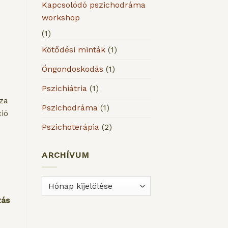
Kapcsolódó pszichodráma
workshop
(1)
Kötődési minták
(1)
Öngondoskodás
(1)
Pszichiátria
(1)
za
Pszichodráma
(1)
ció
Pszichoterápia
(2)
ARCHÍVUM
ARCHÍVUM
zás