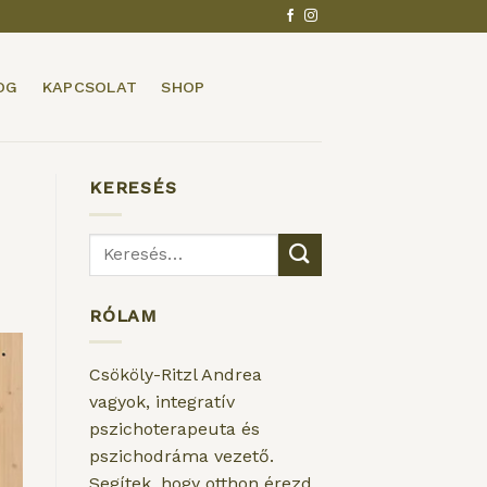
OG
KAPCSOLAT
SHOP
KERESÉS
RÓLAM
Csököly-Ritzl Andrea
vagyok, integratív
pszichoterapeuta és
pszichodráma vezető.
Segítek, hogy otthon érezd