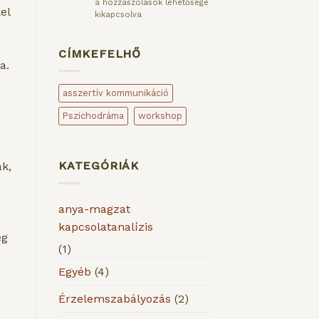
érdekében
Hogyan
a hozzászólások lehetősége
el
bejegyzéshez
állj
kikapcsolva
ki
magadért,
ha
CÍMKEFELHŐ
nem
a.
tudod,
hogy
asszertív kommunikáció
mi
zajlik
Pszichodráma
workshop
benned?
bejegyzéshez
KATEGÓRIÁK
ak,
anya-magzat
kapcsolatanalízis
eg
(1)
Egyéb
(4)
Érzelemszabályozás
(2)