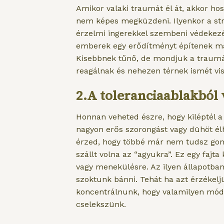
Amikor valaki traumát él át, akkor hos
nem képes megküzdeni. Ilyenkor a str
érzelmi ingerekkel szembeni védekezé
emberek egy erődítményt építenek mag
Kisebbnek tűnő, de mondjuk a traumár
reagálnak és nehezen térnek ismét vis
2.A toleranciaablakból 
Honnan veheted észre, hogy kiléptél a
nagyon erős szorongást vagy dühöt élh
érzed, hogy többé már nem tudsz gon
szállt volna az “agyukra”. Ez egy fajt
vagy menekülésre. Az ilyen állapotba
szoktunk bánni. Tehát ha azt érzékelj
koncentrálnunk, hogy valamilyen módon
cselekszünk.