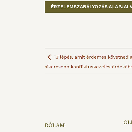
ÉRZELEMSZABÁLYOZÁS ALAPJAI 
3 lépés, amit érdemes követned 
sikeresebb konfliktuskezelés érdekéb
OL
RÓLAM