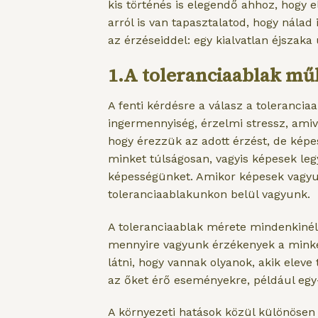
kis történés is elegendő ahhoz, hogy el
arról is van tapasztalatod, hogy nálad
az érzéseiddel: egy kialvatlan éjszak
1.A toleranciaablak m
A fenti kérdésre a válasz a toleranc
ingermennyiség, érzelmi stressz, ami
hogy érezzük az adott érzést, de képe
minket túlságosan, vagyis képesek le
képességünket. Amikor képesek vagyun
toleranciaablakunkon belül vagyunk.
A toleranciaablak mérete mindenkinél 
mennyire vagyunk érzékenyek a minket
látni, hogy vannak olyanok, akik el
az őket érő eseményekre, például egy-
A környezeti hatások közül különösen 