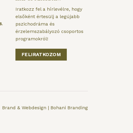
Iratkozz fel a hírlevélre, hogy
elsőként értesülj a legújabb
pszichodráma és
6.
érzelemszabályozó csoportos
programokról!
FELIRATKOZOM
Brand & Webdesign | Bohani Branding