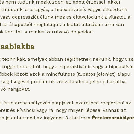
t és nem tudunk megküzdeni az adott érzéssel, akkor
musunk, a lefagyás, a hipoaktiváció. Vagyis elkezdünk
 vagy depressziót élünk meg és eltávolodunk a világtól, a
 az állapotból megtaláljuk a kiutat általában arra van
nk kerülni a minket körülvevő dolgokkal.
ciaablakba
s technikák, amelyek abban segíthetnek nekünk, hogy viss
 függetlenül attól, hogy a hiperaktiváció vagy a hipoaktivá
többek között azok a mindfulness (tudatos jelenlét) alapú
segítségével próbálunk visszatalálni a jelen pillanatba:
evő hangokat.
 érzelemszabályozás alapjaival, szeretnéd megérteni az
it és kíváncsi vagy rá, hogy milyen lépései vannak az
s jelentkezned az ingyenes 3 alkalmas
Érzelemszabályo