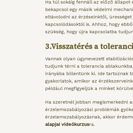
Ha túl sokáig fennáll az előző állapo
bekapcsol egy másik védelmi mechaniz
eltávolodni az érzéseinktől, ürességet
kapcsolódásoktól is. Ahhoz, hogy ebből
szükség, hogy újra kapcsolatba tudju
3.Visszatérés a toleran
Vannak olyan úgynevezett stabilizáció
tudjunk térni a tolerancia ablakunkba,
irányába billentünk ki. Ide tartoznak 
gyakorlatok, amikor az érzékszerveink 
például megfigyeljük a minket körülv
Ha szeretnél jobban megismerkedni az
érzelemszabályozási problémák gyökere
érzelemszabályozásnak, akkor érdeme
alapjai videókurzus
ra.