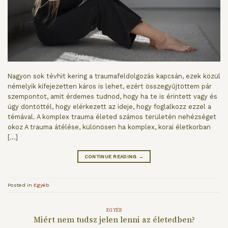
Nagyon sok tévhit kering a traumafeldolgozás kapcsán, ezek közül
némelyik kifejezetten káros is lehet, ezért összegyűjtöttem pár
szempontot, amit érdemes tudnod, hogy ha te is érintett vagy és
úgy döntöttél, hogy elérkezett az ideje, hogy foglalkozz ezzel a
témával. A komplex trauma életed számos területén nehézséget
okoz A trauma átélése, különösen ha komplex, korai életkorban
[…]
CONTINUE READING
→
Posted in
Egyéb
EGYÉB
Miért nem tudsz jelen lenni az életedben?