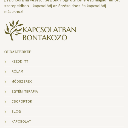
pszichodráma vezető. Segítek, hogy otthon érezd magad felnőtt
szerepeidben - kapcsolódj az érzéseidhez és kapcsolódj
másokhoz!
OLDALTÉRKÉP
KEZDD ITT
RÓLAM
MÓDSZEREK
EGYÉNI TERÁPIA
CSOPORTOK
BLOG
KAPCSOLAT