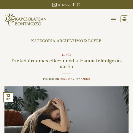
Skip
E-MAIL
to
content
KATEGÓRIA ARCHÍVUMOK:
EGYÉB
EGYÉB
Ezeket érdemes elkerülnöd a traumafeldolgozás
során
POSTED ON
2026.01.12.
BY
ANIKÓ
12
jan