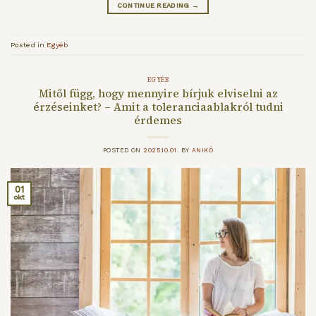
CONTINUE READING
→
Posted in
Egyéb
EGYÉB
Mitől függ, hogy mennyire bírjuk elviselni az
érzéseinket? – Amit a toleranciaablakról tudni
érdemes
POSTED ON
2025.10.01.
BY
ANIKÓ
01
okt