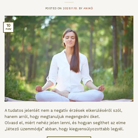
POSTED ON
2025.11.10.
BY
ANIKÓ
10
nov
A tudatos jelenlét nem a negatív érzések elkerüléséről szól,
hanem arról, hogy megtanuljuk megengedni őket.
Olvasd el, miért nehéz jelen lenni, és hogyan segíthet az elme
„létező üzemmódja” abban, hogy kiegyensúlyozottabb legyél.