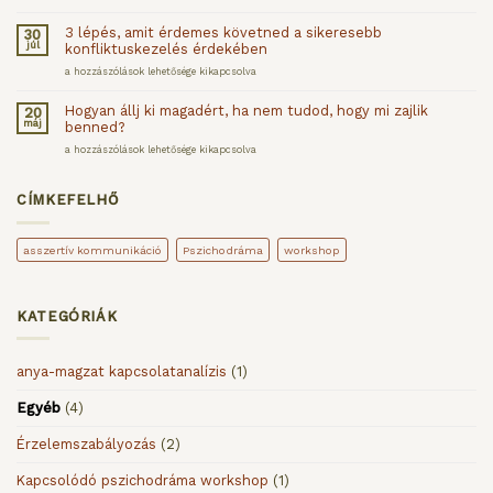
életedben?
függ,
bejegyzéshez
hogy
3 lépés, amit érdemes követned a sikeresebb
30
mennyire
júl
konfliktuskezelés érdekében
bírjuk
elviselni
3
a hozzászólások lehetősége kikapcsolva
az
lépés,
érzéseinket?
amit
Hogyan állj ki magadért, ha nem tudod, hogy mi zajlik
20
–
érdemes
máj
benned?
Amit
követned
a
a
Hogyan
a hozzászólások lehetősége kikapcsolva
toleranciaablakról
sikeresebb
állj
tudni
konfliktuskezelés
ki
érdemes
érdekében
magadért,
CÍMKEFELHŐ
bejegyzéshez
bejegyzéshez
ha
nem
tudod,
asszertív kommunikáció
Pszichodráma
workshop
hogy
mi
zajlik
benned?
KATEGÓRIÁK
bejegyzéshez
anya-magzat kapcsolatanalízis
(1)
Egyéb
(4)
Érzelemszabályozás
(2)
Kapcsolódó pszichodráma workshop
(1)