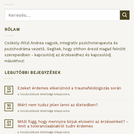
RÓLAM
Csököly-Ritzl Andrea vagyok, integratív pszichoterapeuta és
pszichodráma vezető. Segítek, hogy otthon érezd magad felnőtt
szerepeidben - kapcsolódj az érzéseidhez és kapcsolódj
másokhoz!
LEGUTÓBBI BEJEGYZÉSEK
Ezeket érdemes elkerülnöd a traumafeldolgozás során
12
jan
Ezeket
a hozzászólások lehetősége kikapcsolva
érdemes
elkerülnöd
Miért nem tudsz jelen lenni az életedben?
10
a
nov
traumafeldolgozás
Miért
a hozzászólások lehetősége kikapcsolva
során
nem
bejegyzéshez
tudsz
Mitől függ, hogy mennyire bírjuk elviselni az érzéseinket? –
01
jelen
okt
Amit a toleranciaablakról tudni érdemes
lenni
az
Mitől
a hozzászólások lehetősége kikapcsolva