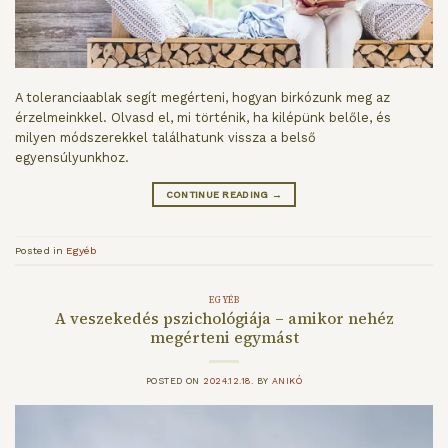
A toleranciaablak segít megérteni, hogyan birkózunk meg az
érzelmeinkkel. Olvasd el, mi történik, ha kilépünk belőle, és
milyen módszerekkel találhatunk vissza a belső
egyensúlyunkhoz.
CONTINUE READING
→
Posted in
Egyéb
EGYÉB
A veszekedés pszichológiája – amikor nehéz
megérteni egymást
POSTED ON
2024.12.18.
BY
ANIKÓ