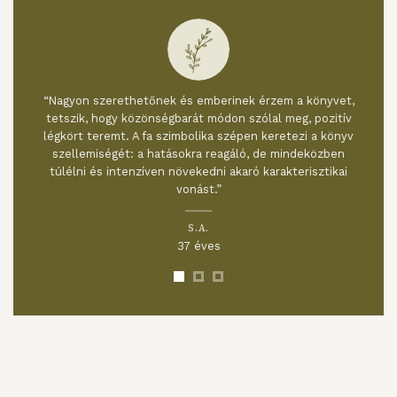
et,
„Szerintem ez egy nagyon jól felépített e-book. Nekem
ív
azért volt különösen hasznos, mert következetesen
nyv
kapcsolja össze az elméletet a gyakorlattal. Az érdekes
n
és változatos feladatok sokat segítettek a traumák és
ai
a kapcsolódó jelenségek mélyebb megértésében –
ráadásul úgy, hogy közben végig biztonságban éreztem
magam. Nagyon fontos, hogy segít a gyakorlatokat
szokássá formálni, így hosszú távon is valódi támaszt
nyújt.”
R.J.
37 éves