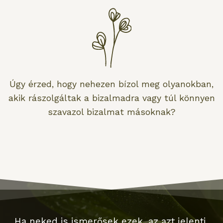
Úgy érzed, hogy nehezen bízol meg olyanokban,
akik rászolgáltak a bizalmadra vagy túl könnyen
szavazol bizalmat másoknak?
Ha neked is ismerősek ezek, az azt jelenti,