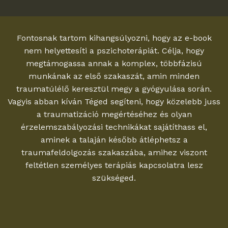
Fontosnak tartom kihangsúlyozni, hogy az e-book
nem helyettesíti a pszichoterápiát. Célja, hogy
megtámogassa annak a komplex, többfázisú
munkának az első szakaszát, amin minden
traumatúlélő keresztül megy a gyógyulása során.
Vagyis abban kíván Téged segíteni, hogy közelebb juss
a traumatizáció megértéséhez és olyan
érzelemszabályozási technikákat sajátíthass el,
aminek a talaján később átléphetsz a
traumafeldolgozás szakaszába, amihez viszont
feltétlen személyes terápiás kapcsolatra lesz
szükséged.