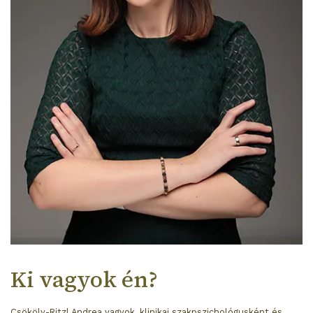
Ki vagyok én?
Csököly-Ritzl Andrea vagyok, klinikai szakpszichológusként és