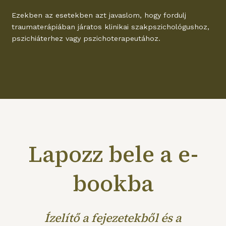
Ezekben az esetekben azt javaslom, hogy fordulj
traumaterápiában járatos klinikai szakpszichológushoz,
pszichiáterhez vagy pszichoterapeutához.
Lapozz bele a e-
bookba
Ízelítő a fejezetekből és a