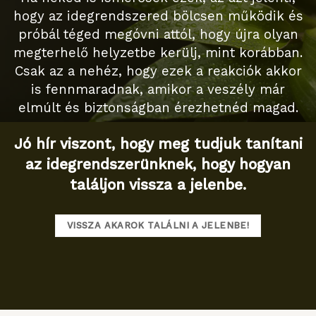
hogy az idegrendszered bölcsen működik és
próbál téged megóvni attól, hogy újra olyan
megterhelő helyzetbe kerülj, mint korábban.
Csak az a nehéz, hogy ezek a reakciók akkor
is fennmaradnak, amikor a veszély már
elmúlt és biztonságban érezhetnéd magad.
Jó hír viszont, hogy meg tudjuk tanítani
az idegrendszerünknek, hogy hogyan
találjon vissza a jelenbe.
VISSZA AKAROK TALÁLNI A JELENBE!