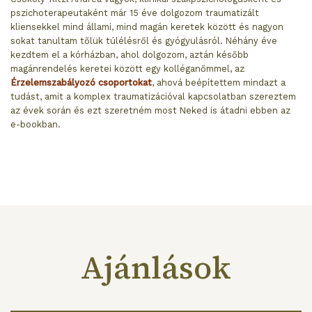
pszichoterapeutaként már 15 éve dolgozom traumatizált
kliensekkel mind állami, mind magán keretek között és nagyon
sokat tanultam tőlük túlélésről és gyógyulásról. Néhány éve
kezdtem el a kórházban, ahol dolgozom, aztán később
magánrendelés keretei között egy kolléganőmmel, az
Érzelemszabályozó csoportokat
, ahová beépítettem mindazt a
tudást, amit a komplex traumatizációval kapcsolatban szereztem
az évek során és ezt szeretném most Neked is átadni ebben az
e-bookban.
Ajánlások