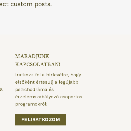
lect custom posts.
MARADJUNK
KAPCSOLATBAN!
Iratkozz fel a hírlevélre, hogy
elsőként értesülj a legújabb
pszichodráma és
6.
érzelemszabályozó csoportos
programokról!
FELIRATKOZOM