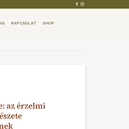
OG
KAPCSOLAT
SHOP
e: az érzelmi
észete
knek