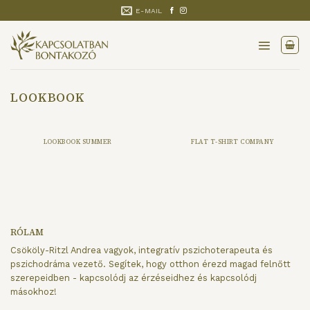
Skip
E-MAIL
to
content
LOOKBOOK
LOOKBOOK SUMMER
FLAT T-SHIRT COMPANY
RÓLAM
Csököly-Ritzl Andrea vagyok, integratív pszichoterapeuta és
pszichodráma vezető. Segítek, hogy otthon érezd magad felnőtt
szerepeidben - kapcsolódj az érzéseidhez és kapcsolódj
másokhoz!