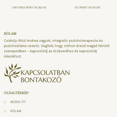
ANOTHER PRINT PACKAGE
FL3 PRINT PACKAGE
RÓLAM
Csököly-Ritzl Andrea vagyok, integratív pszichoterapeuta és
pszichodráma vezető. Segítek, hogy otthon érezd magad felnőtt
szerepeidben - kapcsolódj az érzéseidhez és kapcsolódj
másokhoz!
OLDALTÉRKÉP
KEZDD ITT
RÓLAM