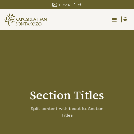
Skip
E-MAIL
to
content
Section Titles
Split content with beautiful Section
Titles