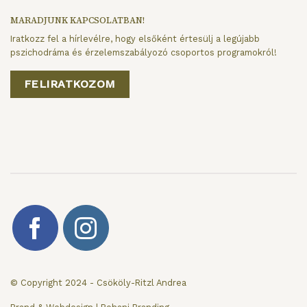
MARADJUNK KAPCSOLATBAN!
Iratkozz fel a hírlevélre, hogy elsőként értesülj a legújabb
pszichodráma és érzelemszabályozó csoportos programokról!
FELIRATKOZOM
© Copyright 2024 - Csököly-Ritzl Andrea