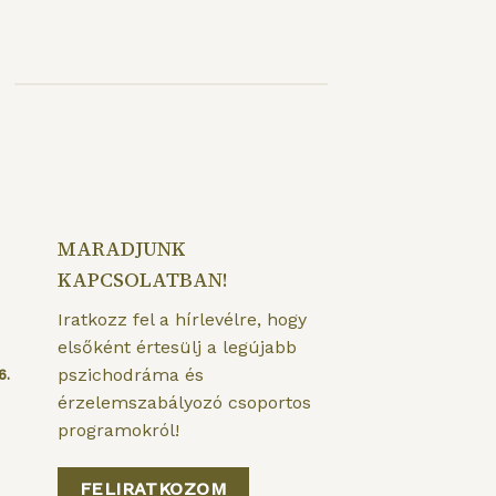
MARADJUNK
KAPCSOLATBAN!
Iratkozz fel a hírlevélre, hogy
elsőként értesülj a legújabb
pszichodráma és
6.
érzelemszabályozó csoportos
programokról!
FELIRATKOZOM