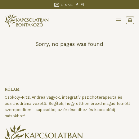
Skip
E-MAIL
to
content
Sorry, no pages was found
RÓLAM
Csököly-Ritzl Andrea vagyok, integratív pszichoterapeuta és
pszichodráma vezető. Segítek, hogy otthon érezd magad felnőtt
szerepeidben - kapcsolódj az érzéseidhez és kapcsolódj
másokhoz!